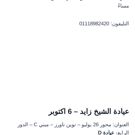
مساءً
التليفون: 01118982420
عيادة الشيخ زايد – 6 اكتوبر
العنوان: محور 26 يوليو – توين تاورز – مبني C – الدور
الرابع-
عيادة D