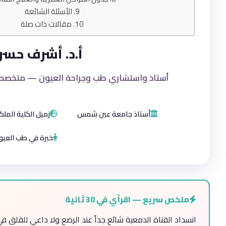
الأسئلة الشائعة
مقالات ذات صلة
أ.د. أشرف حس
أستاذ واستشاري طب وجراحة العيون — متخصص في
أستاذ جامعة عين شمس
زميل الكلية الملك
خبرة في طب العيو
ملخص سريع — اقرأي في 30 ثانية
انسداد القناة الدمعية شائع جداً عند الرضع ولا داعي للقلق 