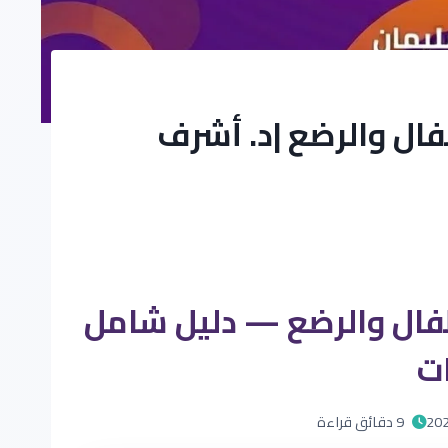
طفال والرضع |د. أشرف
أطفال والرضع — دليل شامل
ت
9 دقائق قراءة