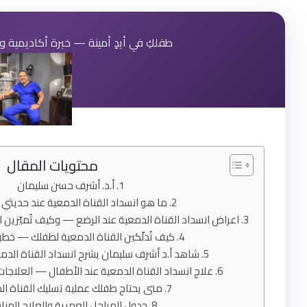
طفلكِ في أيدٍ أمينة — خبرة أكاديمية و
محتويات المقال
أ.د. أشرف حسن سليمان
ما هو انسداد القناة الدمعية عند حديثي 
اعراض انسداد القناة الدمعية عند الرضع — وكيف تُميّزين ا
كيف تُدلّكين القناة الدمعية لطفلك — خ
شاهد أ.د أشرف سليمان يشرح انسداد القناة الدمع
علاج انسداد القناة الدمعية عند الأطفال — العلاجات
متى يحتاج طفلك عملية تسليك القناة ال
جدول المراحل العمرية والعلاج المن